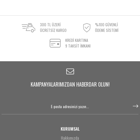
300 TL ÜZERİ
%100 GÜVENLİ
ÜCRETSİZ KARGO
ÖDEME SİSTEMİ
KREDİ KARTINA
9 TAKSİT İMKANI
KAMPANYALARIMIZDAN HABERDAR OLUN!
KURUMSAL
Hakkımızda