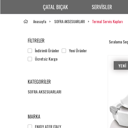
ÇATAL BIÇAK
SERVİSLER
Anasayfa
SOFRA AKSESUARLARI
Termal Servis Kapları
FILTRELER
İndirimli Ürünler
Yeni Ürünler
Ücretsiz Kargo
YENI
ÜRÜN
KATEGORILER
SOFRA AKSESUARLARI
MARKA
ENJOY ATER ITALY