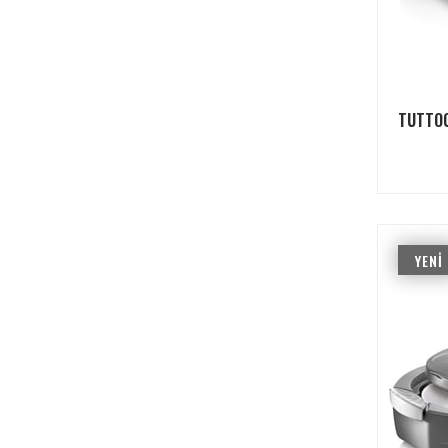
YENI
ÜRÜN