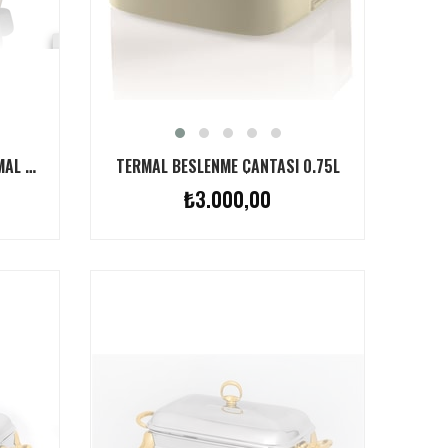
TERMAL BESLENME ÇANTASI 0.75L
COLORADO DIKDÖRTGEN TERMAL SERVIS KABI 2.8L BEYAZ & AMBER
₺3.000,00