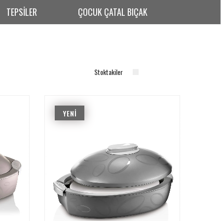
TEPSİLER
ÇOCUK ÇATAL BIÇAK
Stoktakiler
YENI
ÜRÜN