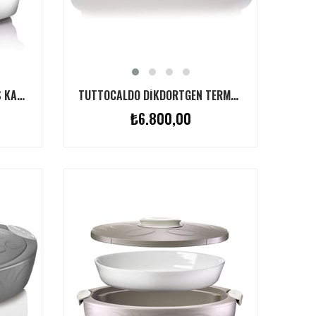
TUTTOCALDO TERMAL SERVIS KABI 3L BEYAZ
TUTTOCALDO DIKDÖRTGEN TERMAL SERVIS KABI GRI
₺6.800,00