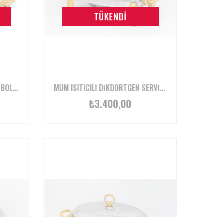
TÜKENDI
MUM ISITICILI DIKDÖRTGEN 2 BÖLMELI SERVIS SETI
MUM ISITICILI DIKDÖRTGEN SERVIS SETI 1.5 LITRE
₺3.400,00