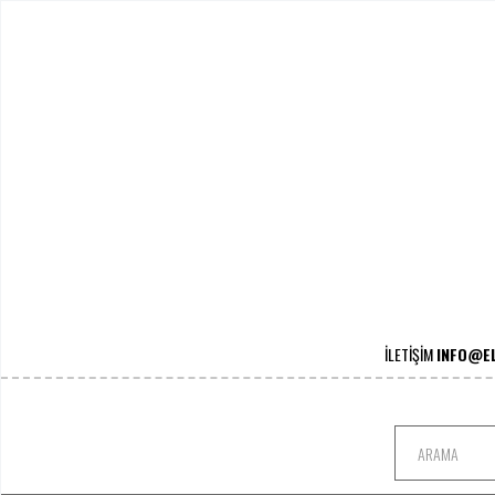
İLETİŞİM
I
NFO@EL