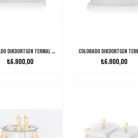
COLORADO DIKDÖRTGEN TERMAL SERVIS KABI 2.8L BEYAZ & PEMBE
₺6.800,00
₺6.800,00