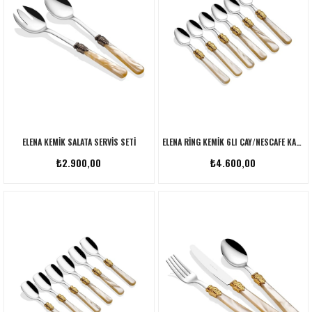
ELENA KEMIK SALATA SERVIS SETI
ELENA RING KEMIK 6LI ÇAY/NESCAFE KAŞIK SETI
₺2.900,00
₺4.600,00