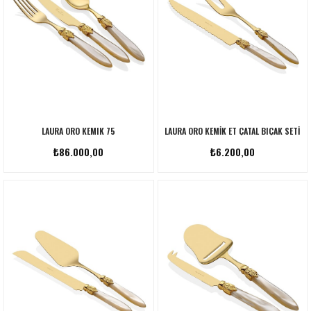
LAURA ORO KEMIK 75
LAURA ORO KEMIK ET ÇATAL BIÇAK SETI
₺86.000,00
₺6.200,00