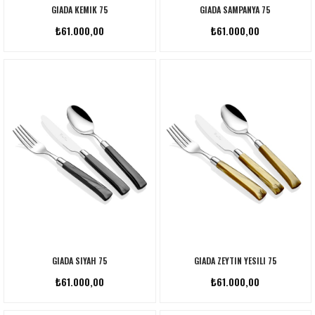
GIADA KEMIK 75
GIADA SAMPANYA 75
₺61.000,00
₺61.000,00
GIADA SIYAH 75
GIADA ZEYTIN YESILI 75
₺61.000,00
₺61.000,00