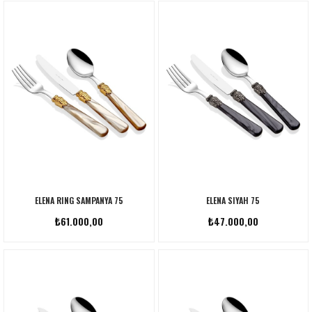
ELENA RING SAMPANYA 75
ELENA SIYAH 75
₺61.000,00
₺47.000,00